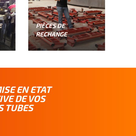
E
PIÈCES DE
RECHANGE
ISE EN ETAT
IVE DE VOS
S TUBES