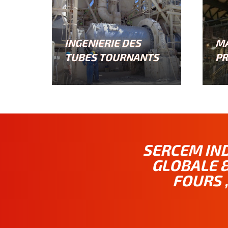
INGENIERIE DES
M
TUBES TOURNANTS
PR
SERCEM IND
GLOBALE &
FOURS 