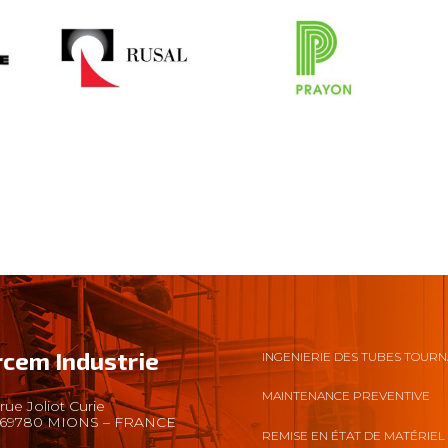
rcem Industrie
INGENIERIE DES TUBES TOUR
MAINTENANCE PREVENTIVE
rue Joliot Curie
69780 MIONS – FRANCE
REMISE EN ÉTAT DE MATÉRIEL