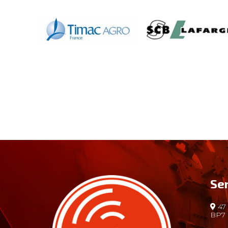
Se
47 
BP7 